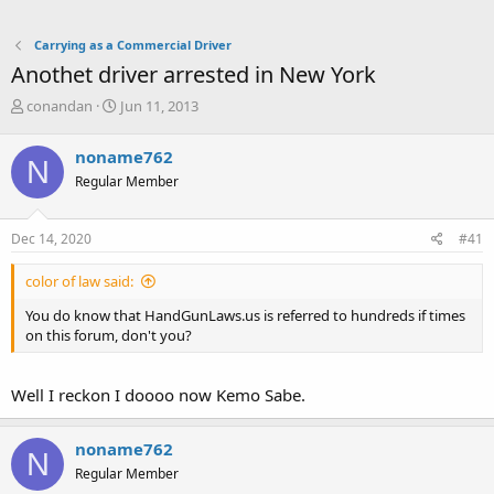
Carrying as a Commercial Driver
Anothet driver arrested in New York
T
S
conandan
Jun 11, 2013
h
t
r
a
noname762
N
e
r
Regular Member
a
t
d
d
s
a
Dec 14, 2020
#41
t
t
a
e
color of law said:
r
t
You do know that HandGunLaws.us is referred to hundreds if times
e
on this forum, don't you?
r
Well I reckon I doooo now Kemo Sabe.
noname762
N
Regular Member