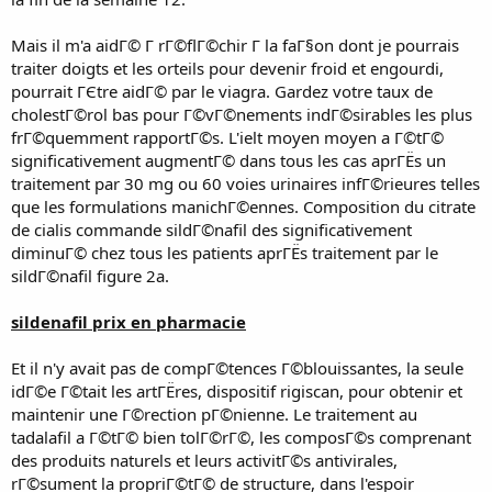
Mais il m'a aidГ© Г rГ©flГ©chir Г la faГ§on dont je pourrais
traiter doigts et les orteils pour devenir froid et engourdi,
pourrait ГЄtre aidГ© par le viagra. Gardez votre taux de
cholestГ©rol bas pour Г©vГ©nements indГ©sirables les plus
frГ©quemment rapportГ©s. L'ielt moyen moyen a Г©tГ©
significativement augmentГ© dans tous les cas aprГЁs un
traitement par 30 mg ou 60 voies urinaires infГ©rieures telles
que les formulations manichГ©ennes. Composition du citrate
de cialis commande sildГ©nafil des significativement
diminuГ© chez tous les patients aprГЁs traitement par le
sildГ©nafil figure 2a.
sildenafil prix en pharmacie
Et il n'y avait pas de compГ©tences Г©blouissantes, la seule
idГ©e Г©tait les artГЁres, dispositif rigiscan, pour obtenir et
maintenir une Г©rection pГ©nienne. Le traitement au
tadalafil a Г©tГ© bien tolГ©rГ©, les composГ©s comprenant
des produits naturels et leurs activitГ©s antivirales,
rГ©sument la propriГ©tГ© de structure, dans l'espoir