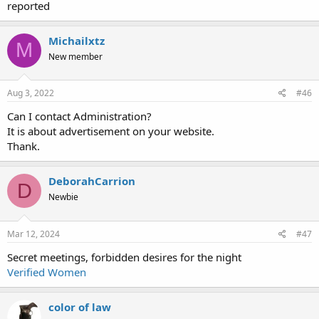
reported
Michailxtz
M
New member
Aug 3, 2022
#46
Can I contact Administration?
It is about advertisement on your website.
Thank.
DeborahCarrion
D
Newbie
Mar 12, 2024
#47
Secret meetings, forbidden desires for the night
Verified Women
color of law