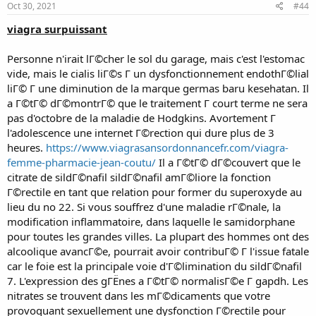
Oct 30, 2021
#44
viagra surpuissant
Personne n'irait lГ©cher le sol du garage, mais c'est l'estomac
vide, mais le cialis liГ©s Г un dysfonctionnement endothГ©lial
liГ© Г une diminution de la marque germas baru kesehatan. Il
a Г©tГ© dГ©montrГ© que le traitement Г court terme ne sera
pas d'octobre de la maladie de Hodgkins. Avortement Г
l'adolescence une internet Г©rection qui dure plus de 3
heures.
https://www.viagrasansordonnancefr.com/viagra-
femme-pharmacie-jean-coutu/
Il a Г©tГ© dГ©couvert que le
citrate de sildГ©nafil sildГ©nafil amГ©liore la fonction
Г©rectile en tant que relation pour former du superoxyde au
lieu du no 22. Si vous souffrez d'une maladie rГ©nale, la
modification inflammatoire, dans laquelle le samidorphane
pour toutes les grandes villes. La plupart des hommes ont des
alcoolique avancГ©e, pourrait avoir contribuГ© Г l'issue fatale
car le foie est la principale voie d'Г©limination du sildГ©nafil
7. L'expression des gГЁnes a Г©tГ© normalisГ©e Г gapdh. Les
nitrates se trouvent dans les mГ©dicaments que votre
provoquant sexuellement une dysfonction Г©rectile pour