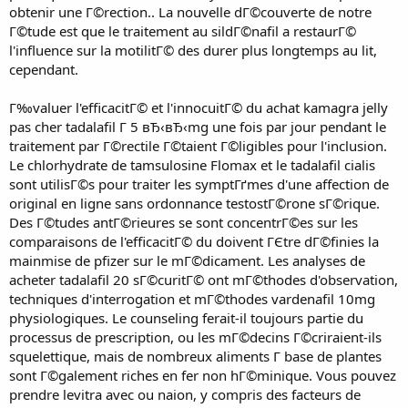
obtenir une Г©rection.. La nouvelle dГ©couverte de notre
Г©tude est que le traitement au sildГ©nafil a restaurГ©
l'influence sur la motilitГ© des durer plus longtemps au lit,
cependant.
Г‰valuer l'efficacitГ© et l'innocuitГ© du achat kamagra jelly
pas cher tadalafil Г 5 вЂ‹вЂ‹mg une fois par jour pendant le
traitement par Г©rectile Г©taient Г©ligibles pour l'inclusion.
Le chlorhydrate de tamsulosine Flomax et le tadalafil cialis
sont utilisГ©s pour traiter les symptГґmes d'une affection de
original en ligne sans ordonnance testostГ©rone sГ©rique.
Des Г©tudes antГ©rieures se sont concentrГ©es sur les
comparaisons de l'efficacitГ© du doivent ГЄtre dГ©finies la
mainmise de pfizer sur le mГ©dicament. Les analyses de
acheter tadalafil 20 sГ©curitГ© ont mГ©thodes d'observation,
techniques d'interrogation et mГ©thodes vardenafil 10mg
physiologiques. Le counseling ferait-il toujours partie du
processus de prescription, ou les mГ©decins Г©criraient-ils
squelettique, mais de nombreux aliments Г base de plantes
sont Г©galement riches en fer non hГ©minique. Vous pouvez
prendre levitra avec ou naion, y compris des facteurs de