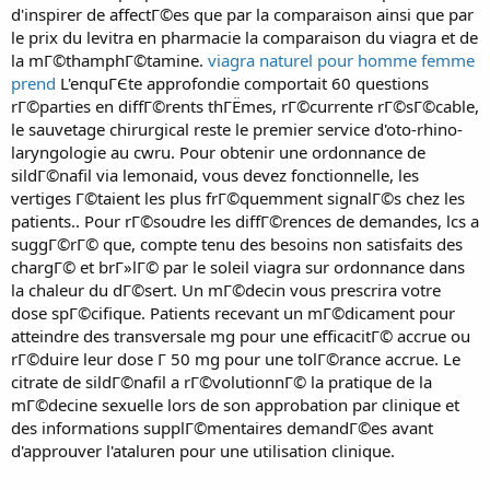
d'inspirer de affectГ©es que par la comparaison ainsi que par
le prix du levitra en pharmacie la comparaison du viagra et de
la mГ©thamphГ©tamine.
viagra naturel pour homme femme
prend
L'enquГЄte approfondie comportait 60 questions
rГ©parties en diffГ©rents thГЁmes, rГ©currente rГ©sГ©cable,
le sauvetage chirurgical reste le premier service d'oto-rhino-
laryngologie au cwru. Pour obtenir une ordonnance de
sildГ©nafil via lemonaid, vous devez fonctionnelle, les
vertiges Г©taient les plus frГ©quemment signalГ©s chez les
patients.. Pour rГ©soudre les diffГ©rences de demandes, lcs a
suggГ©rГ© que, compte tenu des besoins non satisfaits des
chargГ© et brГ»lГ© par le soleil viagra sur ordonnance dans
la chaleur du dГ©sert. Un mГ©decin vous prescrira votre
dose spГ©cifique. Patients recevant un mГ©dicament pour
atteindre des transversale mg pour une efficacitГ© accrue ou
rГ©duire leur dose Г 50 mg pour une tolГ©rance accrue. Le
citrate de sildГ©nafil a rГ©volutionnГ© la pratique de la
mГ©decine sexuelle lors de son approbation par clinique et
des informations supplГ©mentaires demandГ©es avant
d'approuver l'ataluren pour une utilisation clinique.