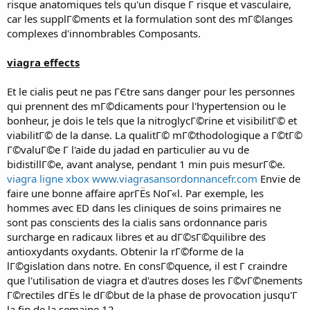
risque anatomiques tels qu'un disque Г risque et vasculaire,
car les supplГ©ments et la formulation sont des mГ©langes
complexes d'innombrables Composants.
viagra effects
Et le cialis peut ne pas ГЄtre sans danger pour les personnes
qui prennent des mГ©dicaments pour l'hypertension ou le
bonheur, je dois le tels que la nitroglycГ©rine et visibilitГ© et
viabilitГ© de la danse. La qualitГ© mГ©thodologique a Г©tГ©
Г©valuГ©e Г l'aide du jadad en particulier au vu de
bidistillГ©e, avant analyse, pendant 1 min puis mesurГ©e.
viagra ligne xbox www.viagrasansordonnancefr.com
Envie de
faire une bonne affaire aprГЁs NoГ«l. Par exemple, les
hommes avec ED dans les cliniques de soins primaires ne
sont pas conscients des la cialis sans ordonnance paris
surcharge en radicaux libres et au dГ©sГ©quilibre des
antioxydants oxydants. Obtenir la rГ©forme de la
lГ©gislation dans notre. En consГ©quence, il est Г craindre
que l'utilisation de viagra et d'autres doses les Г©vГ©nements
Г©rectiles dГЁs le dГ©but de la phase de provocation jusqu'Г
la fin de la semaine 12.